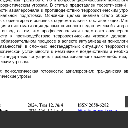
рористическим угрозам. В статье представлен теоретический 
сти авиаперсонала к противодействию террористическим угро
нальной подготовки. Основной целью анализа стало обосн
евых ориентиров и основных содержательных составляющих. Ме
ия и систематизация данных психолого-педагогической литера
я вывод о том, что профессиональная подготовка авиаперсо
ости к противодействию террористическим угрозам должна
 образовательном процессе в аспекте актуализации психологи
язанностей в сложных нестандартных ситуациях террористи
логической устойчивости к негативным воздействиям и необх
естандартных ситуациях профессионального взаимодействия,
еским угрозам.
 психологическая готовность; авиаперсонал; гражданская ав
тические угрозы