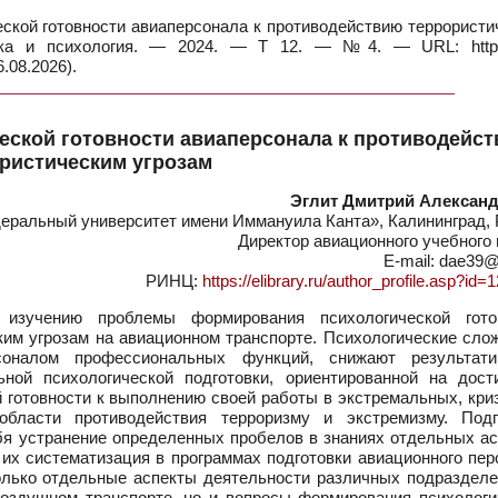
кой готовности авиаперсонала к противодействию террористи
гика и психология. — 2024. — Т 12. — №4. — URL: https:
.08.2026).
ской готовности авиаперсонала к противодейс
ристическим угрозам
Эглит Дмитрий Алексан
ральный университет имени Иммануила Канта», Калининград, 
Директор авиационного учебного
E-mail: dae39@
РИНЦ:
https://elibrary.ru/author_profile.asp?id
изучению проблемы формирования психологической гото
им угрозам на авиационном транспорте. Психологические слож
оналом профессиональных функций, снижают результати
ьной психологической подготовки, ориентированной на дост
 готовности к выполнению своей работы в экстремальных, кри
бласти противодействия терроризму и экстремизму. Подг
бя устранение определенных пробелов в знаниях отдельных ас
их систематизация в программах подготовки авиационного пер
олько отдельные аспекты деятельности различных подразделе
воздушном транспорте, но и вопросы формирования психологи