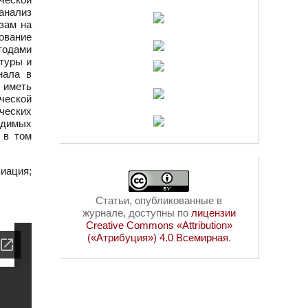
анализ
зам на
ование
тодами
туры и
нала в
 иметь
ческой
ческих
одимых
 в том
иация;
Статьи, опубликованные в
журнале, доступны по
лицензии
Creative Commons «Attribution»
(«Атрибуция») 4.0 Всемирная
.