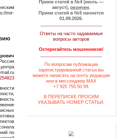
Прием статей в №4 (июль —
ческим
август),
окончен
.
//mir-
Прием статей в №5 начнется
01.09.2026.
Ответы на часто задаваемые
твию
вопросы авторов
Остерегайтесь мошенников!
дрович
Россия
По вопросам публикации
 центра
зарегистрированной статьи вы
mail.ru
можете написать на почту редакции
=1254823
или в мессенджер MAX
+7 925 755 50 99.
вности
ности,
В ПЕРЕПИСКЕ ПРОСИМ
вность
УКАЗЫВАТЬ НОМЕР СТАТЬИ.
ижение
зисных
отовка
пектов
сонала
ний по
ческой