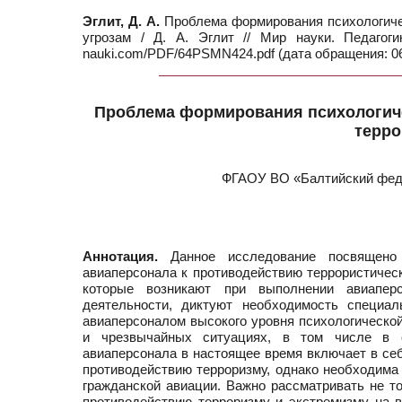
Эглит, Д. А.
Проблема формирования психологичес
угрозам / Д. А. Эглит // Мир науки. Педаго
nauki.com/PDF/64PSMN424.pdf (дата обращения: 06
Проблема формирования психологиче
терро
ФГАОУ ВО «Балтийский феде
Аннотация.
Данное исследование посвящено 
авиаперсонала к противодействию террористическ
которые возникают при выполнении авиаперс
деятельности, диктуют необходимость специал
авиаперсоналом высокого уровня психологической
и чрезвычайных ситуациях, в том числе в о
авиаперсонала в настоящее время включает в се
противодействию терроризму, однако необходима 
гражданской авиации. Важно рассматривать не т
противодействию терроризму и экстремизму на 