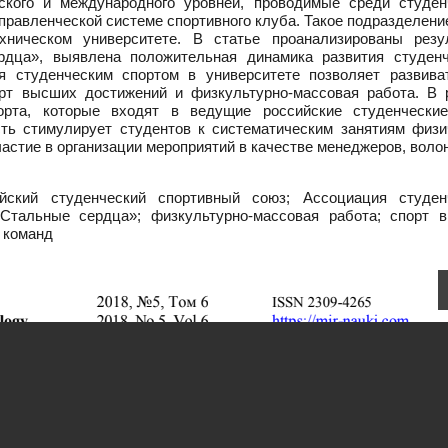
ского и международного уровней, проводимые среди студен
правленческой системе спортивного клуба. Такое подразделен
хническом университете. В статье проанализированы резу
рдца», выявлена положительная динамика развития студенч
ия студенческим спортом в университете позволяет развива
орт высших достижений и физкультурно-массовая работа. В 
рта, которые входят в ведущие российские студенческие
сть стимулирует студентов к систематическим занятиям физи
частие в организации мероприятий в качестве менеджеров, воло
йский студенческий спортивный союз; Ассоциация студен
Стальные сердца»; физкультурно-массовая работа; спорт 
 команд