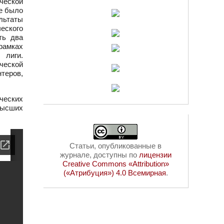
ческой
ие было
льтаты
еского
ть два
рамках
 лиги.
ческой
нтеров,
ческих
высших
Статьи, опубликованные в
журнале, доступны по
лицензии
Creative Commons «Attribution»
(«Атрибуция») 4.0 Всемирная
.