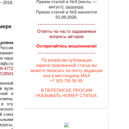
Прием статей в №4 (июль —
— 2018.
август),
окончен
.
Прием статей в №5 начнется
01.09.2026.
имере
Ответы на часто задаваемые
вопросы авторов
дровна
Остерегайтесь мошенников!
 Россия
вания»
их наук
По вопросам публикации
agtu.ru
зарегистрированной статьи вы
08-4772
можете написать на почту редакции
d=718503
или в мессенджер MAX
+7 925 755 50 99.
венной
в вузе
В ПЕРЕПИСКЕ ПРОСИМ
бной и
УКАЗЫВАТЬ НОМЕР СТАТЬИ.
смена.
 в эту
еского
й союз
льными
курсы,