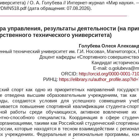
иверситета) / О. А. Голубева // Интернет-журнал «Мир науки». 
PDMN518.pdf (дата обращения: 07.08.2026).
ура управления, результаты деятельности (на пр
рственного технического университета)
Голубева Олеся Алексан
ный технический университет им. Г.И. Носова», Магнитогорск,
Доцент кафедры «Спортивного совершенство
Кандидат историческ
E-mail: o.golubeva@m
ORCID:
http://orcid.org/0000-0001-71
РИНЦ:
https://elibrary.ru/author_profile.asp?i
кий спорт как одно из приоритетных направлений государст
се отведена высшим образовательным учреждениям, так как 
анды, создаются условия для успешного совмещения уче
чивается повышение спортивной квалификации студента-спорт
вной работы среди обучающихся, активное вовлечение их
нтно-способного специалиста. Координация в сфере студенч
рганизациями, такими как Российский студенческий спортивны
оссии, которые находятся в тесном взаимодействии с региона
ых учреждениях. Федеральные и региональные программы, кон