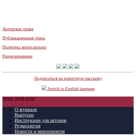
Авторские права
Публикационная этика
Политика антиплагиата
Рецензирование
Подписаться на новостную рассылку
Switch to English language
ISSN 2658-6282
О журнале
Выпуски
Инструкции для авторов
Редколлегия
Новости и мероприятия