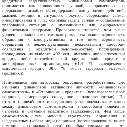
кредитной задолженностью. Финансовый самоконтроль
понимается как совокупность усилий, направленных на
прерывание, ослабление, поддержание или усиление действий,
мыслей, эмоций в ситуациях покупки, сбережения, займа,
инвестирования и т. п.; основная задача усилий – согласование
требований ситуации с имеющимися или ожидаемыми
финансовыми ресурсами. Проверялась гипотеза: чем выше
уровень финансового самоконтроля, тем выше вероятность
обращения к конструктивным и тем ниже вероятность
обращения к неконструктивным (неадекватным) способам
совладания с кредитной задолженностью. Исследование
проводилось на выборке 492 чел., имевших либо ипотечный
кредит, либо потребительский кредит, либо кредит в
микрофинансовых организациях; 61,4 % своевременно
выплачивали кредит, 38,6 % имели задержки платежей
(должники).
Применялись два авторских опросника, разработанных для
изучения финансовой активности личности: «Финансовый
самоконтроль» и «Отношение к кредитам» (использовался блок
вопросов, измеряющих совладание с задолженностью). По
итогам проведённого исследования установлены взаимосвязи
между финансовым самоконтролем и способами поведения
человека в ситуации кредитной задолженности. Чем выше
самоконтроль, тем меньше вероятность обращения к
неадекватным (избегание) и непрямым (целенаправленный поиск
помощи в социальной сети) способам совладания – это