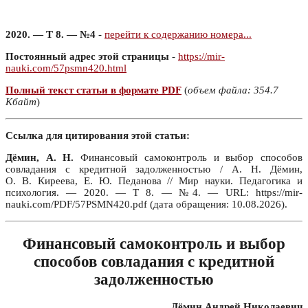
2020. — Т 8. — №4
-
перейти к содержанию номера...
Постоянный адрес этой страницы
-
https://mir-
nauki.com/57psmn420.html
Полный текст статьи в формате PDF
(
объем файла: 354.7
Кбайт
)
Ссылка для цитирования этой статьи:
Дёмин, А. Н.
Финансовый самоконтроль и выбор способов
совладания с кредитной задолженностью / А. Н. Дёмин,
О. В. Киреева, Е. Ю. Педанова // Мир науки. Педагогика и
психология. — 2020. — Т 8. — №4. — URL: https://mir-
nauki.com/PDF/57PSMN420.pdf (дата обращения: 10.08.2026).
Финансовый самоконтроль и выбор
способов совладания с кредитной
задолженностью
Дёмин Андрей Николаевич