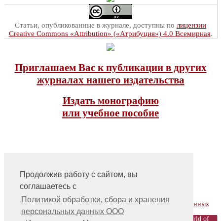
Статьи, опубликованные в журнале, доступны по
лицензии
Creative Commons «Attribution» («Атрибуция») 4.0 Всемирная
.
Приглашаем Вас к публикации в других
журналах нашего издательства
Издать монографию
или учебное пособие
Продолжив работу с сайтом, вы
соглашаетесь с
На главную
Контакты, учредитель, редакция
Политикой обработки, сбора и хранения
Политика обработки, сбора и хранения персональных данных
персональных данных ООО
© ООО «Издательство «Мир науки» \ «Publishing company «World of