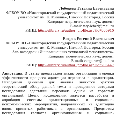
Лебедева Татьяна Евгеньевна
ФГБОУ ВО «Нижегородский государственный педагогический
университет им. К. Минина», Нижний Новгород, Россия
Кандидат педагогических наук, доцент
E-mail: taty-lebed@mail.ru
РИНЦ:
http://elibrary.ru/author_profile.asp?id=365916
Егоров Евгений Евгеньевич
ФГБОУ ВО «Нижегородский государственный педагогический
университет им. К. Минина», Нижний Новгород, Россия
Зав. кафедрой «Инновационных технологий менеджмента»
Кандидат экономических наук, доцент
E-mail: eeegorov@mail.ru
РИНЦ:
http://elibrary.ru/author_profile.asp?id=206447
Аннотация.
В статье представлен анализ организации и оценки
эффективности процесса адаптации персонала в организации.
Исходными данными для анализа являются краткий
теоретический обзор данной темы и проведенное авторами
исследование адаптации персонала одной из торговых
организаций. Целью исследования является разработка и
апробация системы организационных и социально-
психологических мероприятий, направленных на адаптацию
вновь принятых работников в организацию. Предметом
исследования являются организационные и социально-