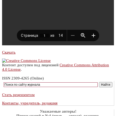
Скачать
Контент доступен под лицензией
Creative Commons Attribution
4.0 License
.
ISSN 2309-4265 (Online)
Стать рецензентом
Контакты, учредитель, редакция
Уважаемые авторы!
Прием статей в №4 (июль — август),
окончен
.