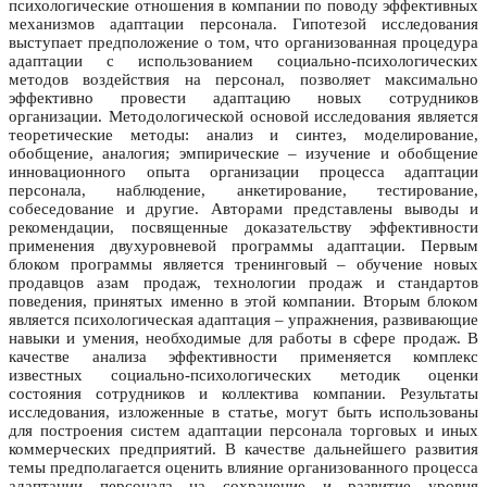
психологические отношения в компании по поводу эффективных
механизмов адаптации персонала. Гипотезой исследования
выступает предположение о том, что организованная процедура
адаптации с использованием социально-психологических
методов воздействия на персонал, позволяет максимально
эффективно провести адаптацию новых сотрудников
организации. Методологической основой исследования является
теоретические методы: анализ и синтез, моделирование,
обобщение, аналогия; эмпирические – изучение и обобщение
инновационного опыта организации процесса адаптации
персонала, наблюдение, анкетирование, тестирование,
собеседование и другие. Авторами представлены выводы и
рекомендации, посвященные доказательству эффективности
применения двухуровневой программы адаптации. Первым
блоком программы является тренинговый – обучение новых
продавцов азам продаж, технологии продаж и стандартов
поведения, принятых именно в этой компании. Вторым блоком
является психологическая адаптация – упражнения, развивающие
навыки и умения, необходимые для работы в сфере продаж. В
качестве анализа эффективности применяется комплекс
известных социально-психологических методик оценки
состояния сотрудников и коллектива компании. Результаты
исследования, изложенные в статье, могут быть использованы
для построения систем адаптации персонала торговых и иных
коммерческих предприятий. В качестве дальнейшего развития
темы предполагается оценить влияние организованного процесса
адаптации персонала на сохранение и развитие уровня