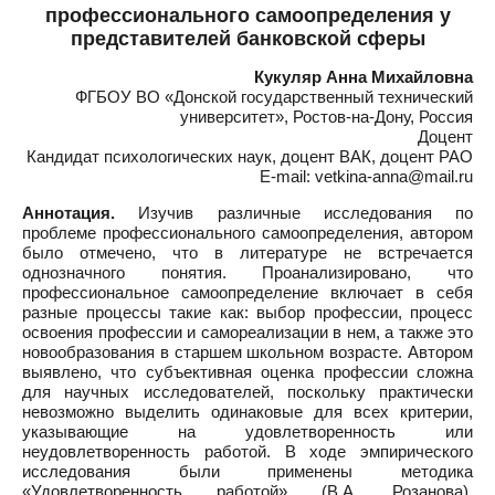
профессионального самоопределения у
представителей банковской сферы
Кукуляр Анна Михайловна
ФГБОУ ВО «Донской государственный технический
университет», Ростов-на-Дону, Россия
Доцент
Кандидат психологических наук, доцент ВАК, доцент РАО
E-mail: vetkina-anna@mail.ru
Аннотация.
Изучив различные исследования по
проблеме профессионального самоопределения, автором
было отмечено, что в литературе не встречается
однозначного понятия. Проанализировано, что
профессиональное самоопределение включает в себя
разные процессы такие как: выбор профессии, процесс
освоения профессии и самореализации в нем, а также это
новообразования в старшем школьном возрасте. Автором
выявлено, что субъективная оценка профессии сложна
для научных исследователей, поскольку практически
невозможно выделить одинаковые для всех критерии,
указывающие на удовлетворенность или
неудовлетворенность работой. В ходе эмпирического
исследования были применены методика
«Удовлетворенность работой» (В.А. Розанова),