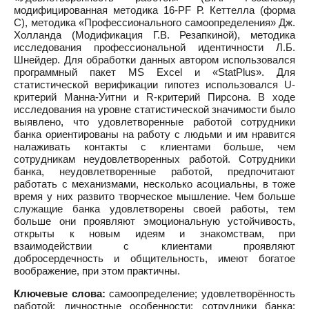
модифицированная методика 16-PF Р. Кеттелла (форма
С), методика «Профессионального самоопределения» Дж.
Холланда (Модификация Г.В. Резапкиной), методика
исследования профессиональной идентичности Л.Б.
Шнейдер. Для обработки данных автором использовался
программный пакет MS Excel и «StatPlus». Для
статистической верификации гипотез использовался U-
критерий Манна-Уитни и R-критерий Пирсона. В ходе
исследования на уровне статистической значимости было
выявлено, что удовлетворенные работой сотрудники
банка ориентированы на работу с людьми и им нравится
налаживать контакты с клиентами больше, чем
сотрудникам неудовлетворенных работой. Сотрудники
банка, неудовлетворенные работой, предпочитают
работать с механизмами, несколько асоциальны, в тоже
время у них развито творческое мышление. Чем больше
служащие банка удовлетворены своей работы, тем
больше они проявляют эмоциональную устойчивость,
открыты к новым идеям и знакомствам, при
взаимодействии с клиентами проявляют
добросердечность и общительность, имеют богатое
воображение, при этом практичны.
Ключевые слова:
самоопределение; удовлетворённость
работой; личностные особенности; сотрудники банка;