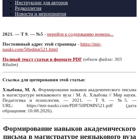
Инструкции для авторов
Редколлегия
Новости и мероприятия
2021. — Т 9. — №5
-
перейти к содержанию номера...
Постоянный адрес этой страницы
-
https://mir-
nauki.com/50pdmn521.html
Полный текст статьи в формате PDF
(
объем файла: 303
Кбайт
)
Ссылка для цитирования этой статьи:
Хлыбова, М. А.
Формирование навыков академического письма
в магистратуре неязыкового вуза / М. А. Хлыбова // Мир науки.
Педагогика и психология. — 2021. — Т 9. — №5. —
URL: https://mir-nauki.com/PDF/50PDMN521.pdf (дата
обращения: 10.08.2026).
Формирование навыков академического
письма в магистратуре неязыкового вуза