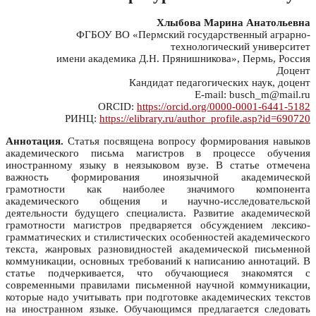
Хлыбова Марина Анатольевна
ФГБОУ ВО «Пермский государственный аграрно-
технологический университет
имени академика Д.Н. Прянишникова», Пермь, Россия
Доцент
Кандидат педагогических наук, доцент
E-mail: busch_m@mail.ru
ORCID:
https://orcid.org/0000-0001-6441-5182
РИНЦ:
https://elibrary.ru/author_profile.asp?id=690720
Аннотация.
Статья посвящена вопросу формирования навыков
академического письма магистров в процессе обучения
иностранному языку в неязыковом вузе. В статье отмечена
важность формирования иноязычной академической
грамотности как наиболее значимого компонента
академического общения и научно-исследовательской
деятельности будущего специалиста. Развитие академической
грамотности магистров предваряется обсуждением лексико-
грамматических и стилистических особенностей академического
текста, жанровых разновидностей академической письменной
коммуникации, основных требований к написанию аннотаций. В
статье подчеркивается, что обучающиеся знакомятся с
современными правилами письменной научной коммуникации,
которые надо учитывать при подготовке академических текстов
на иностранном языке. Обучающимся предлагается следовать