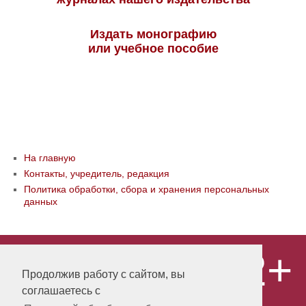
Издать монографию
или учебное пособие
На главную
Контакты, учредитель, редакция
Политика обработки, сбора и хранения персональных
данных
12+
© ООО «Издательство «Мир науки» \
«Publishing company «World of science»,
Продолжив работу с сайтом, вы
LLC Материалы, размещенные на сайте,
соглашаетесь с
охраняются Законом о защите авторских
прав. Публикация любых материалов