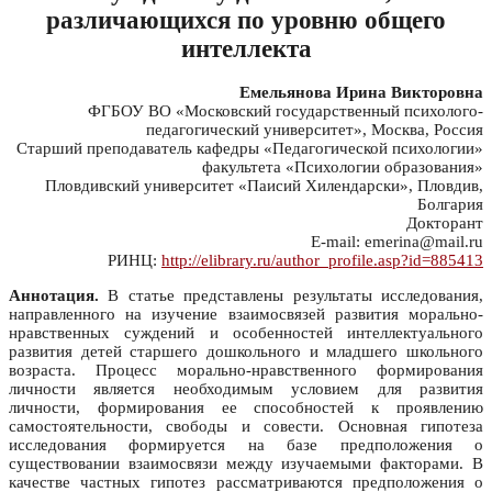
различающихся по уровню общего
интеллекта
Емельянова Ирина Викторовна
ФГБОУ ВО «Московский государственный психолого-
педагогический университет», Москва, Россия
Старший преподаватель кафедры «Педагогической психологии»
факультета «Психологии образования»
Пловдивский университет «Паисий Хилендарски», Пловдив,
Болгария
Докторант
E-mail: emerina@mail.ru
РИНЦ:
http://elibrary.ru/author_profile.asp?id=885413
Аннотация.
В статье представлены результаты исследования,
направленного на изучение взаимосвязей развития морально-
нравственных суждений и особенностей интеллектуального
развития детей старшего дошкольного и младшего школьного
возраста. Процесс морально-нравственного формирования
личности является необходимым условием для развития
личности, формирования ее способностей к проявлению
самостоятельности, свободы и совести. Основная гипотеза
исследования формируется на базе предположения о
существовании взаимосвязи между изучаемыми факторами. В
качестве частных гипотез рассматриваются предположения о