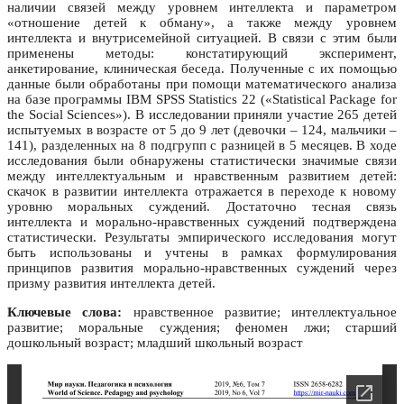
наличии связей между уровнем интеллекта и параметром
«отношение детей к обману», а также между уровнем
интеллекта и внутрисемейной ситуацией. В связи с этим были
применены методы: констатирующий эксперимент,
анкетирование, клиническая беседа. Полученные с их помощью
данные были обработаны при помощи математического анализа
на базе программы IBM SPSS Statistics 22 («Statistical Package for
the Social Sciences»). В исследовании приняли участие 265 детей
испытуемых в возрасте от 5 до 9 лет (девочки – 124, мальчики –
141), разделенных на 8 подгрупп с разницей в 5 месяцев. В ходе
исследования были обнаружены статистически значимые связи
между интеллектуальным и нравственным развитием детей:
скачок в развитии интеллекта отражается в переходе к новому
уровню моральных суждений. Достаточно тесная связь
интеллекта и морально-нравственных суждений подтверждена
статистически. Результаты эмпирического исследования могут
быть использованы и учтены в рамках формулирования
принципов развития морально-нравственных суждений через
призму развития интеллекта детей.
Ключевые слова:
нравственное развитие; интеллектуальное
развитие; моральные суждения; феномен лжи; старший
дошкольный возраст; младший школьный возраст