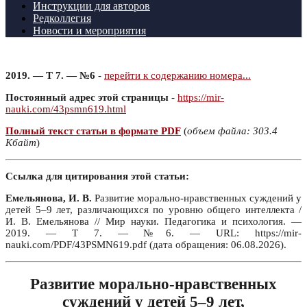
Инструкции для авторов
Редколлегия
Новости и мероприятия
2019. — Т 7. — №6
-
перейти к содержанию номера...
Постоянный адрес этой страницы
-
https://mir-
nauki.com/43psmn619.html
Полный текст статьи в формате PDF
(
объем файла: 303.4
Кбайт
)
Ссылка для цитирования этой статьи:
Емельянова, И. В.
Развитие морально-нравственных суждений у
детей 5–9 лет, различающихся по уровню общего интеллекта /
И. В. Емельянова // Мир науки. Педагогика и психология. —
2019. — Т 7. — №6. — URL: https://mir-
nauki.com/PDF/43PSMN619.pdf (дата обращения: 06.08.2026).
Развитие морально-нравственных
суждений у детей 5–9 лет,