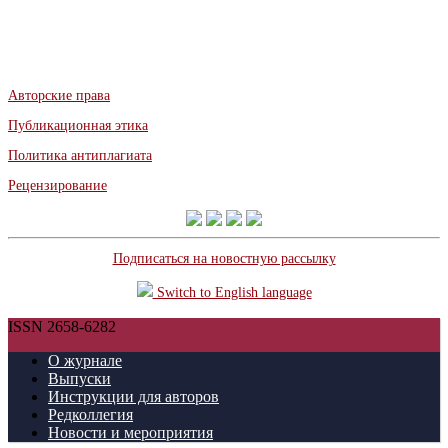
Авторские права
Публикационная этика
Политика антиплагиата
Рецензирование
Подписаться на новостную рассылку
Switch to English language
ISSN 2658-6282
О журнале
Выпуски
Инструкции для авторов
Редколлегия
Новости и мероприятия