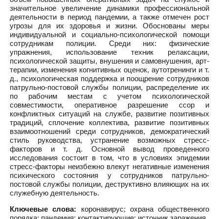
значительное увеличение динамики профессиональной
деятельности в период пандемии, а также отмечен рост
угрозы для их здоровья и жизни. Обоснованы меры
индивидуальной и социально-психологической помощи
сотрудникам полиции. Среди них: физические
упражнения, использование техник релаксации,
психологической защиты, внушения и самовнушения, арт-
терапии, изменения когнитивных оценок, аутотренинги и т.
д., психологическая поддержка и поощрение сотрудников
патрульно-постовой службы полиции, распределение их
по рабочим местам с учетом психологической
совместимости, оперативное разрешение ссор и
конфликтных ситуаций на службе, развитие позитивных
традиций, сплочение коллектива, развитие позитивных
взаимоотношений среди сотрудников, демократический
стиль руководства, устранение возможных стресс-
факторов и т. д. Основной вывод проведенного
исследования состоит в том, что в условиях эпидемии
стресс-факторы неизбежно влекут негативные изменения
психического состояния у сотрудников патрульно-
постовой службы полиции, деструктивно влияющих на их
служебную деятельность.
Ключевые слова:
коронавирус; охрана общественного
порядка; пандемия; контактирующие; источник заражения