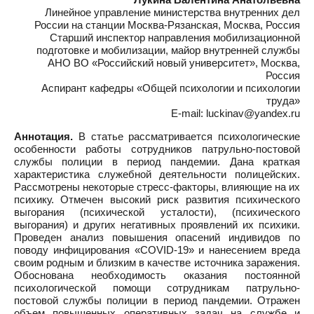
Линейное управление министерства внутренних дел
России на станции Москва-Рязанская, Москва, Россия
Старший инспектор направления мобилизационной
подготовке и мобилизации, майор внутренней службы
АНО ВО «Российский новый университет», Москва,
Россия
Аспирант кафедры «Общей психологии и психологии
труда»
E-mail: luckinav@yandex.ru
Аннотация.
В статье рассматривается психологические
особенности работы сотрудников патрульно-постовой
службы полиции в период пандемии. Дана краткая
характеристика служебной деятельности полицейских.
Рассмотрены некоторые стресс-факторы, влияющие на их
психику. Отмечен высокий риск развития психического
выгорания (психической усталости), (психического
выгорания) и других негативных проявлений их психики.
Проведен анализ повышения опасений индивидов по
поводу инфицирования «COVID-19» и нанесением вреда
своим родным и близким в качестве источника заражения.
Обоснована необходимость оказания постоянной
психологической помощи сотрудникам патрульно-
постовой службы полиции в период пандемии. Отражен
объем повышенных оперативных задач на службе и