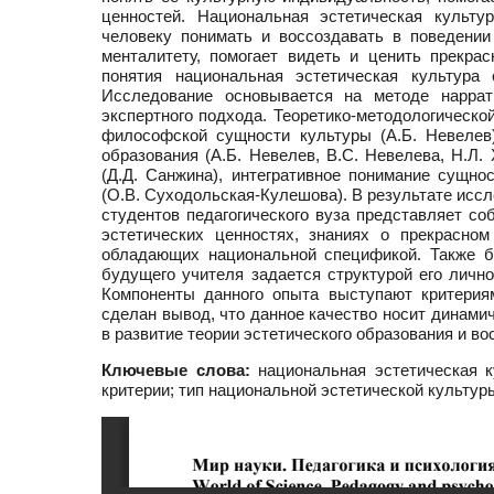
ценностей. Национальная эстетическая культу
человеку понимать и воссоздавать в поведении
менталитету, помогает видеть и ценить прекра
понятия национальная эстетическая культура 
Исследование основывается на методе наррати
экспертного подхода. Теоретико-методологическо
философской сущности культуры (А.Б. Невелев
образования (А.Б. Невелев, В.С. Невелева, Н.Л.
(Д.Д. Санжина), интегративное понимание сущно
(О.В. Суходольская-Кулешова). В результате исс
студентов педагогического вуза представляет со
эстетических ценностях, знаниях о прекрасно
обладающих национальной спецификой. Также б
будущего учителя задается структурой его лично
Компоненты данного опыта выступают критерия
сделан вывод, что данное качество носит динами
в развитие теории эстетического образования и в
Ключевые слова:
национальная эстетическая ку
критерии; тип национальной эстетической культур