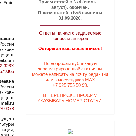
Прием статей в №4 (июль —
//mir-
август),
окончен
.
Прием статей в №5 начнется
01.09.2026.
Ответы на часто задаваемые
льевна
вопросы авторов
Россия
Остерегайтесь мошенников!
языков»
 доцент
il.com
По вопросам публикации
12-326X
зарегистрированной статьи вы
d=679365
можете написать на почту редакции
или в мессенджер MAX
реевна
+7 925 755 50 99.
Россия
языков»
В ПЕРЕПИСКЕ ПРОСИМ
 доцент
УКАЗЫВАТЬ НОМЕР СТАТЬИ.
mail.ru
69-0378
дущего
льтуры
 нации,
турных