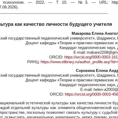
 и психология. — 2022. — Т 10. — №3. — URL: https:
.08.2026).
ьтура как качество личности будущего учителя
Макарова Елена Анато
ий государственный педагогический университет», Шадринск, 
Доцент кафедры «Теории и практики германских 
Кандидат педагогических наук,
E-mail: makare2208@gma
ORCID:
https://orcid.org/0000-0003-16
РИНЦ:
https://www.elibrary.ru/author_profile.asp?i
Сорокина Елена Анд
ий государственный педагогический университет», Шадринск, 
Доцент кафедры «Теории и практики германских 
Кандидат педагогических наук,
E-mail: helen-a2003@
ORCID:
https://orcid.org/0000-0003-45
ациональной эстетической культуры как качества личности бу
аждой отдельной культуры как элемента общечеловеческой ку
ространстве, поскольку позволяет связать культуру с судьбой
ает осмыслить национальную идентичность через призму куль