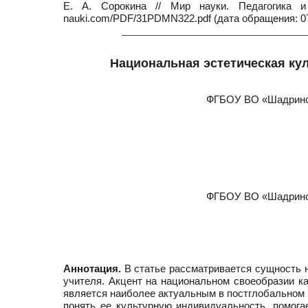
Е. А. Сорокина // Мир науки. Педагогика
nauki.com/PDF/31PDMN322.pdf (дата обращения: 07
Национальная эстетическая кул
ФГБОУ ВО «Шадринск
ФГБОУ ВО «Шадринск
Аннотация.
В статье рассматривается сущность н
учителя. Акцент на национальном своеобразии к
является наиболее актуальным в постглобальном п
понять ее культурную индивидуальность, помог