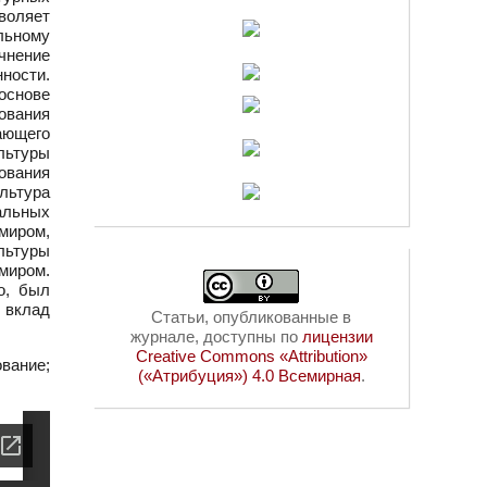
воляет
льному
чнение
ности.
основе
ования
ающего
ультуры
ования
ультура
нальных
миром,
льтуры
миром.
о, был
т вклад
Статьи, опубликованные в
журнале, доступны по
лицензии
Creative Commons «Attribution»
вание;
(«Атрибуция») 4.0 Всемирная
.