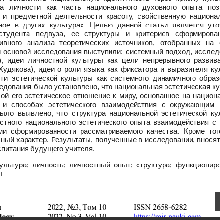
ра личности как часть национального духовного опыта поз
 и предметной деятельности красоту, свойственную национа
сное в других культурах. Целью данной статьи является уто
студента педвуза, ее структуры и критериев сформирован
вного анализа теоретических источников, отобранных на 
й основой исследования выступили: системный подход, исслед
), идеи личностной культуры как цели непрерывного развив
 Худякова), идеи о роли языка как фиксатора и выразителя к
сти эстетической культуры как системного динамичного образ
ледования было установлено, что национальная эстетическая к
бой его эстетическое отношение к миру, основанное на нацио
м и способах эстетического взаимодействия с окружающим 
ыло выявлено, что структура национальной эстетической ку
стного национального эстетического опыта взаимодействия с 
ми сформированности рассматриваемого качества. Кроме тог
чный характер. Результаты, полученные в исследовании, внося
оспитания будущего учителя.
льтура; личность; личностный опыт; структура; функциониро
ы