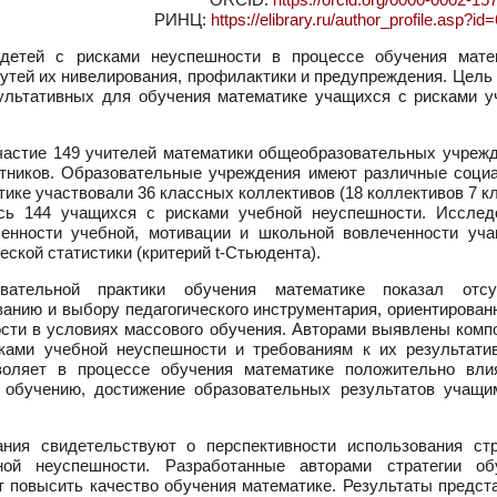
РИНЦ:
https://elibrary.ru/author_profile.asp?i
детей с рисками неуспешности в процессе обучения мате
путей их нивелирования, профилактики и предупреждения. Цель
зультативных для обучения математике учащихся с рисками у
астие 149 учителей математики общеобразовательных учрежде
ботников. Образовательные учреждения имеют различные соци
тике участвовали 36 классных коллективов (18 коллективов 7 к
ись 144 учащихся с рисками учебной неуспешности. Исслед
енности учебной, мотивации и школьной вовлеченности уча
ской статистики (критерий t-Стьюдента).
вательной практики обучения математике показал отсу
анию и выбору педагогического инструментария, ориентирован
сти в условиях массового обучения. Авторами выявлены комп
ками учебной неуспешности и требованиям к их результатив
зволяет в процессе обучения математике положительно вли
к обучению, достижение образовательных результатов учащи
ния свидетельствуют о перспективности использования стр
ой неуспешности. Разработанные авторами стратегии об
т повысить качество обучения математике. Результаты предст