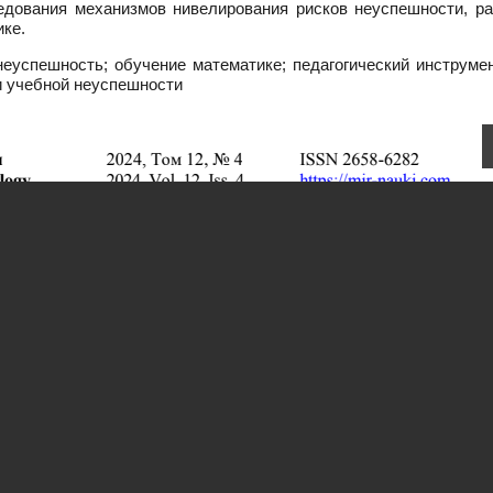
едования механизмов нивелирования рисков неуспешности, ра
ке.
неуспешность; обучение математике; педагогический инструмен
и учебной неуспешности