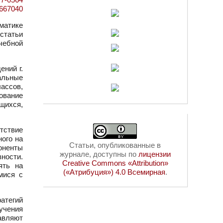
d=667040
матике
 статьи
чебной
ний г.
альные
лассов,
ование
щихся,
тствие
ного на
Статьи, опубликованные в
оненты
журнале, доступны по
лицензии
ности.
Creative Commons «Attribution»
ять на
(«Атрибуция») 4.0 Всемирная
.
мися с
атегий
учения
авляют