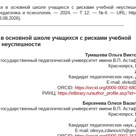
е в основной школе учащихся с рисками учебной неуспешн
Педагогика и психология. — 2024. — Т 12. — №4. — URL: https
.08.2026).
 в основной школе учащихся с рисками учебной
неуспешности
Тумашева Ольга Викт
осударственный педагогический университет имени В.П. Астаф
Красноярск,
Кандидат педагогических наук,
E-mail: olvitu
ORCID:
https://orcid.org/0000-0002-68
РИНЦ:
https://elibrary.ru/author_profile.asp?i
Берсенева Олеся Васи
осударственный педагогический университет имени В.П. Астаф
Красноярск,
Кандидат педагогических наук,
E-mail: olesya.zdanovich@gm
ORCID:
https://orcid.org/0000-0002-15