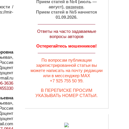
Прием статей в №4 (июль —
ости /
август),
окончен
.
://mir-
Прием статей в №5 начнется
01.09.2026.
Ответы на часто задаваемые
вопросы авторов
Остерегайтесь мошенников!
оровна
ьева»,
По вопросам публикации
 Россия
зарегистрированной статьи вы
Доцент
можете написать на почту редакции
 доцент
или в мессенджер MAX
@mail.ru
+7 925 755 50 99.
06-3636
d=455330
В ПЕРЕПИСКЕ ПРОСИМ
УКАЗЫВАТЬ НОМЕР СТАТЬИ.
льевна
ьева»,
 Россия
Доцент
 доцент
ail.com
77-0564