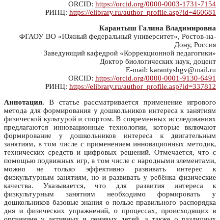
ORCID:
https://orcid.org/0000-0003-1731-7154
РИНЦ:
https://elibrary.ru/author_profile.asp?id=460681
Карантыш Галина Владимировна
ФГАОУ ВО «Южный федеральный университет», Ростов-на-
Дону, Россия
Заведующий кафедрой «Коррекционной педагогики»
Доктор биологических наук, доцент
E-mail: karantyshgv@mail.ru
ORCID:
https://orcid.org/0000-0001-9130-6491
РИНЦ:
https://elibrary.ru/author_profile.asp?id=337812
Аннотация.
В статье рассматривается применение игрового
метода для формирования у дошкольников интереса к занятиям
физической культурой и спортом. В современных исследованиях
предлагаются инновационные технологии, которые включают
формирование у дошкольников интереса к двигательным
занятиям, в том числе с применением инновационных методик,
технических средств и цифровых решений. Отмечается, что с
помощью подвижных игр, в том числе с народными элементами,
можно не только эффективно развивать интерес к
физкультурным занятиям, но и развивать у ребёнка физические
качества. Указывается, что для развития интереса к
физкультурным занятиям необходимо формировать у
дошкольников базовые знания о пользе правильного распорядка
дня и физических упражнений, о процессах, происходящих в
организме у активных и ленивых детей, а также о различных