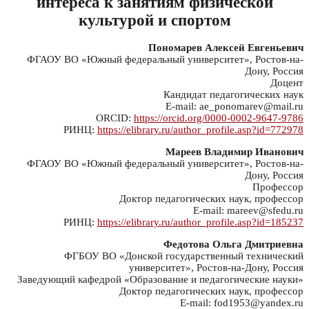
интереса к занятиям физической
культурой и спортом
Пономарев Алексей Евгеньевич
ФГАОУ ВО «Южный федеральный университет», Ростов-на-
Дону, Россия
Доцент
Кандидат педагогических наук
E-mail: ae_ponomarev@mail.ru
ORCID:
https://orcid.org/0000-0002-9647-9786
РИНЦ:
https://elibrary.ru/author_profile.asp?id=772978
Мареев Владимир Иванович
ФГАОУ ВО «Южный федеральный университет», Ростов-на-
Дону, Россия
Профессор
Доктор педагогических наук, профессор
E-mail: mareev@sfedu.ru
РИНЦ:
https://elibrary.ru/author_profile.asp?id=185237
Федотова Ольга Дмитриевна
ФГБОУ ВО «Донской государственный технический
университет», Ростов-на-Дону, Россия
Заведующий кафедрой «Образование и педагогические науки»
Доктор педагогических наук, профессор
E-mail: fod1953@yandex.ru