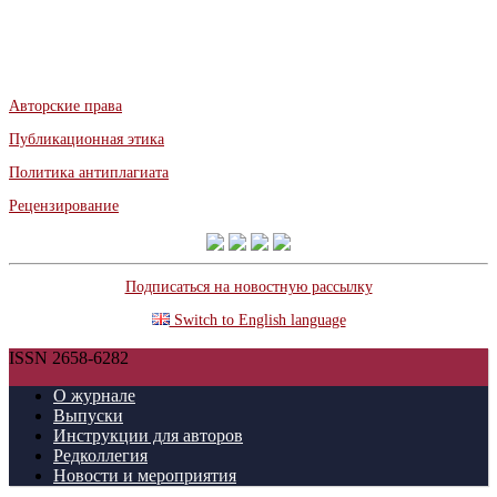
Авторские права
Публикационная этика
Политика антиплагиата
Рецензирование
Подписаться на новостную рассылку
Switch to English language
ISSN 2658-6282
О журнале
Выпуски
Инструкции для авторов
Редколлегия
Новости и мероприятия