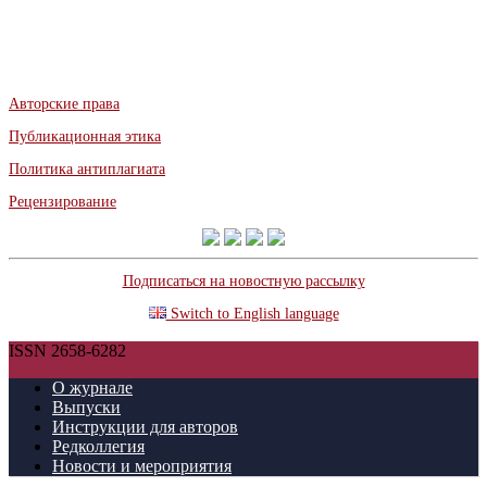
Авторские права
Публикационная этика
Политика антиплагиата
Рецензирование
Подписаться на новостную рассылку
Switch to English language
ISSN 2658-6282
О журнале
Выпуски
Инструкции для авторов
Редколлегия
Новости и мероприятия