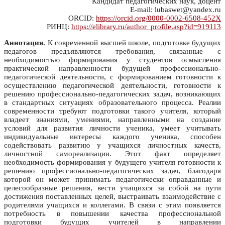
Кандидат педагогических наук, доцент
E-mail: lubaswet@yandex.ru
ORCID:
https://orcid.org/0000-0002-6508-452X
РИНЦ:
https://elibrary.ru/author_profile.asp?id=919113
Аннотация.
К современной высшей школе, подготовке будущих
педагогов предъявляются требования, связанные с
необходимостью формирования у студентов осмысления
практической направленности будущей профессионально-
педагогической деятельности, с формированием готовности к
осуществлению педагогической деятельности, готовности к
решению профессионально-педагогических задач, возникающих
в стандартных ситуациях образовательного процесса. Реалии
современности требуют подготовки такого учителя, который
владеет знаниями, умениями, направленными на создание
условий для развития личности ученика, умеет учитывать
индивидуальные интересы каждого ученика, способен
содействовать развитию у учащихся личностных качеств,
личностной самореализации. Этот факт определяет
необходимость формирования у будущего учителя готовности к
решению профессионально-педагогических задач, благодаря
которой он может принимать педагогически оправданные и
целесообразные решения, вести учащихся за собой на пути
достижения поставленных целей, выстраивать взаимодействие с
родителями учащихся и коллегами. В связи с этим появляется
потребность в повышении качества профессиональной
подготовки будущих учителей в направлении