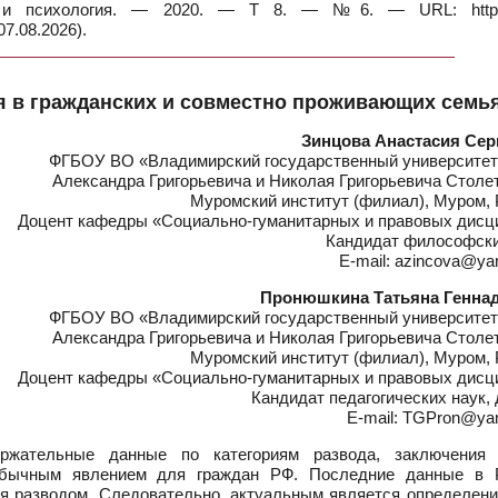
а и психология. — 2020. — Т 8. — №6. — URL: https:
7.08.2026).
я в гражданских и совместно проживающих семь
Зинцова Анастасия Сер
ФГБОУ ВО «Владимирский государственный университет
Александра Григорьевича и Николая Григорьевича Столе
Муромский институт (филиал), Муром, 
Доцент кафедры «Социально-гуманитарных и правовых дисц
Кандидат философски
E-mail: azincova@ya
Пронюшкина Татьяна Генна
ФГБОУ ВО «Владимирский государственный университет
Александра Григорьевича и Николая Григорьевича Столе
Муромский институт (филиал), Муром, 
Доцент кафедры «Социально-гуманитарных и правовых дисц
Кандидат педагогических наук,
E-mail: TGPron@ya
жательные данные по категориям развода, заключения 
 обычным явлением для граждан РФ. Последние данные в 
я разводом. Следовательно, актуальным является определени