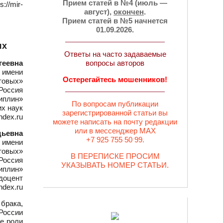
Прием статей в №4 (июль —
//mir-
август),
окончен
.
Прием статей в №5 начнется
01.09.2026.
ях
Ответы на часто задаваемые
геевна
вопросы авторов
 имени
Остерегайтесь мошенников!
товых»
Россия
иплин»
По вопросам публикации
х наук
зарегистрированной статьи вы
ndex.ru
можете написать на почту редакции
или в мессенджер MAX
дьевна
+7 925 755 50 99.
 имени
товых»
В ПЕРЕПИСКЕ ПРОСИМ
Россия
УКАЗЫВАТЬ НОМЕР СТАТЬИ.
иплин»
 доцент
ndex.ru
брака,
России
е роли