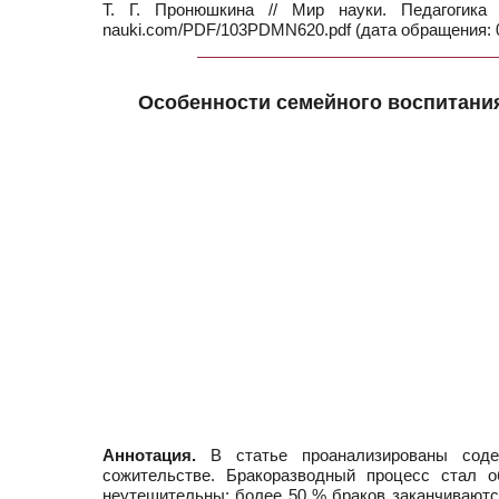
Т. Г. Пронюшкина // Мир науки. Педагогик
nauki.com/PDF/103PDMN620.pdf (дата обращения: 0
Особенности семейного воспитани
Аннотация.
В статье проанализированы содер
сожительстве. Бракоразводный процесс стал
неутешительны: более 50 % браков заканчиваютс