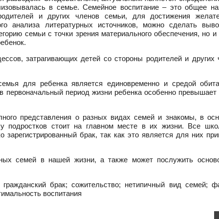
ализовывалась в семье. Семейное воспитание – это общее на
родителей и других членов семьи, для достижения желат
ого анализа литературных источников, можно сделать выво
горию семьи с точки зрения материального обеспечения, но и
ребенок.
ессов, затрагивающих детей со стороны родителей и других 
 семья для ребенка является единовременно и средой обита
 в первоначальный период жизни ребенка особенно превышает 
лного представления о разных видах семей и знакомы, в осн
 у подростков стоит на главном месте в их жизни. Все шко
о зарегистрированный брак, так как это является для них пр
ных семей в нашей жизни, а также может послужить основ
 гражданский брак; сожительство; нетипичный вид семей; ф
тимальность воспитания