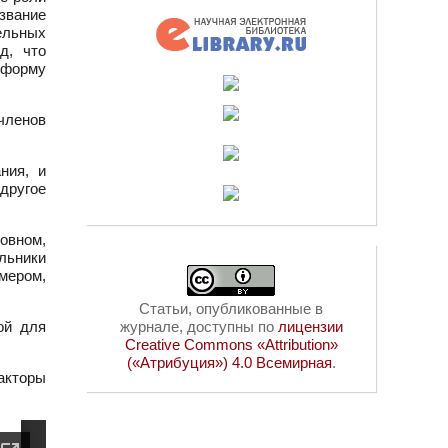
звание
ельных
д, что
 форму
членов
ния, и
другое
овном,
льники
имером,
Статьи, опубликованные в
ой для
журнале, доступны по
лицензии
Creative Commons «Attribution»
(«Атрибуция») 4.0 Всемирная
.
акторы