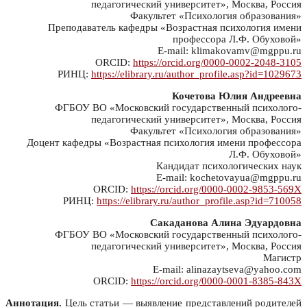
педагогический университет», Москва, Россия
Факультет «Психология образования»
Преподаватель кафедры «Возрастная психология имени
профессора Л.Ф. Обуховой»
E-mail: klimakovamv@mgppu.ru
ORCID:
https://orcid.org/0000-0002-2048-3105
РИНЦ:
https://elibrary.ru/author_profile.asp?id=1029673
Кочетова Юлия Андреевна
ФГБОУ ВО «Московский государственный психолого-
педагогический университет», Москва, Россия
Факультет «Психология образования»
Доцент кафедры «Возрастная психология имени профессора
Л.Ф. Обуховой»
Кандидат психологических наук
E-mail: kochetovayua@mgppu.ru
ORCID:
https://orcid.org/0000-0002-9853-569X
РИНЦ:
https://elibrary.ru/author_profile.asp?id=710058
Сакаданова Алина Эдуардовна
ФГБОУ ВО «Московский государственный психолого-
педагогический университет», Москва, Россия
Магистр
E-mail: alinazaytseva@yahoo.com
ORCID:
https://orcid.org/0000-0001-8385-843X
Аннотация.
Цель статьи — выявление представлений родителей