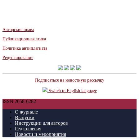
Авторские права
Публикационная этика
Политика антиплагиата
Рецензирование
Подписаться на новостную рассылку
Switch to English language
ISSN 2658-6282
О журнале
Выпуски
Инструкции для авторов
Редколлегия
Новости и мероприятия