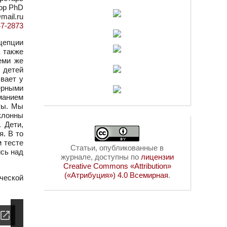
ор PhD
mail.ru
47-2873
цепции
 также
еми же
 детей
вает у
терными
манием
ты. Мы
клонны
 Дети,
я. В то
 тесте
Статьи, опубликованные в
ись над
журнале, доступны по
лицензии
Creative Commons «Attribution»
(«Атрибуция») 4.0 Всемирная
.
ческой