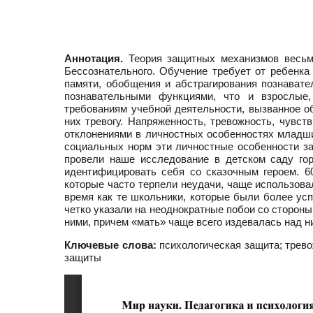
Аннотация.
Теория защитных механизмов весьма
Бессознательного. Обучение требует от ребенка
памяти, обобщения и абстрагирования познавате
познавательными функциями, что и взрослые
требованиям учебной деятельности, вызванное о
них тревогу. Напряженность, тревожность, чувст
отклонениями в личностных особенностях младши
социальных норм эти личностные особенности з
провели наше исследование в детском саду гор
идентифицировать себя со сказочным героем. 6
которые часто терпели неудачи, чаще использовал
время как те школьники, которые были более ус
четко указали на неоднократные побои со стороны
ними, причем «мать» чаще всего издевалась над н
Ключевые слова:
психологическая защита; трево
защиты