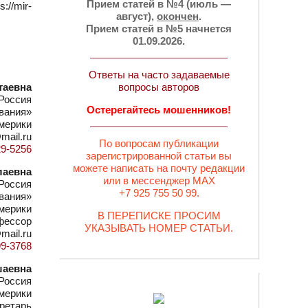
Прием статей в №4 (июль —
//mir-
август),
окончен
.
Прием статей в №5 начнется
01.09.2026.
Ответы на часто задаваемые
таевна
вопросы авторов
 Россия
Остерегайтесь мошенников!
вания»
мерики
mail.ru
По вопросам публикации
29-5256
зарегистрированной статьи вы
можете написать на почту редакции
лаевна
или в мессенджер MAX
 Россия
+7 925 755 50 99.
вания»
мерики
В ПЕРЕПИСКЕ ПРОСИМ
офессор
УКАЗЫВАТЬ НОМЕР СТАТЬИ.
mail.ru
99-3768
шаевна
 Россия
мерики
ретарь