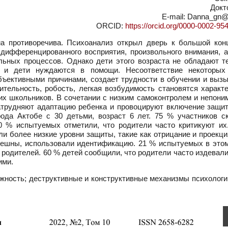
Докт
E-mail: Danna_gn@
ORCID:
https://orcid.org/0000-0002-95
 противоречива. Психоанализ открыл дверь к большой кон
 дифференцированного восприятия, произвольного внимания, а
льных процессов. Однако дети этого возраста не обладают т
, и дети нуждаются в помощи. Несоответствие некоторых
бъективными причинами, создает трудности в обучении и вызы
вительность, робость, легкая возбудимость становятся харак
х школьников. В сочетании с низким самоконтролем и непони
атрудняют адаптацию ребенка и провоцируют включение защи
ода Актобе с 30 детьми, возраст 6 лет. 75 % участников с
0 % испытуемых отметили, что родители часто критикуют их.
и более низкие уровни защиты, такие как отрицание и проекци
пешны, использовали идентификацию. 21 % испытуемых в этом
 родителей. 60 % детей сообщили, что родители часто издевал
ими.
жность; деструктивные и конструктивные механизмы психологи