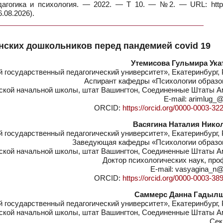
дагогика и психология. — 2022. — Т 10. — №2. — URL: https:
.08.2026).
ских дошкольников перед пандемией covid 19
Утемисова Гульмира Ука
государственный педагогический университет», Екатеринбург,
Аспирант кафедры «Психологии образо
ской начальной школы, штат Вашингтон, Соединенные Штаты А
E-mail: arimlug_@
ORCID:
https://orcid.org/0000-0003-32
Васягина Наталия Нико
государственный педагогический университет», Екатеринбург,
Заведующая кафедры «Психологии образо
ской начальной школы, штат Вашингтон, Соединенные Штаты А
Доктор психологических наук, пр
E-mail: vasyagina_n@
ORCID:
https://orcid.org/0000-0003-38
Саммерс Данна Гадыл
государственный педагогический университет», Екатеринбург,
ской начальной школы, штат Вашингтон, Соединенные Штаты А
Сек