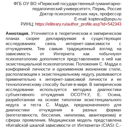
ФГБ ОУ ВО «Пермский государственный гуманитарно-
педагогический университет», Пермь, Россия
Доктор психологических наук, профессор
E-mail: kopteva@pspu.ru
РИНЦ:
https://elibrary.ru/author_profile.asp?id=542343
Аннотация.
Уточняется в теоретическом и эмпирическом
планах скорее декларируемая в существующих
исследованиях связь интернет-зависимости с
отчуждением. Тем самым традиционный взгляд на
зависимость от Интернета как «обычную»
психопатологию дополняется представлением о ней как
экзистенциальной психопатологии. Положения С. Мадди о
конформной личности и одноименном жизненном стиле,
располагающем к экзистенциальному недугу, развиваются
применительно к интернет-зависимой личности и ее
технологическому способу бытия-в-мире. В эмпирическом
исследовании используется методика диагностики
субъективного отчуждения ОСОТЧ-У, Е. Осина,
разработанная на основе типологии экзистенциального
недуга и теста С. Мадди, предназначенного для
диагностики отчуждения в разных формах
(вегетативности, бессилия, нигилизма, авантюризма) и
сферах проявления. Медицинская модель представлена
«Китайской шкалой зависимости от Интернета» (CIAS) С.-