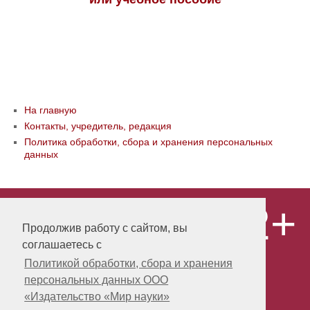
На главную
Контакты, учредитель, редакция
Политика обработки, сбора и хранения персональных
данных
12+
© ООО «Издательство «Мир науки» \
«Publishing company «World of science»,
Продолжив работу с сайтом, вы
LLC Материалы, размещенные на сайте,
соглашаетесь с
охраняются Законом о защите авторских
прав. Публикация любых материалов
Политикой обработки, сбора и хранения
этого сайта запрещена без
персональных данных ООО
предварительного согласования с
издательством. Авторские права на
«Издательство «Мир науки»
размещенные на сайте научные